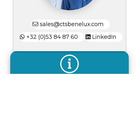
sales@ctsbenelux.com
+32 (0)53 84 87 60
LinkedIn
Meer informatie over
dit product
Bekijk dan onze luchtdroger
CTS
4.000-11.000 m³/h
.